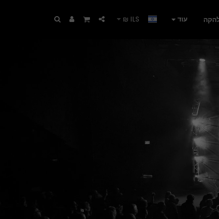
עוד
₪
ILS
הקה