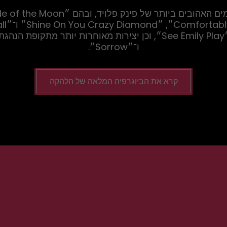
ו־״Sorrow״.
קרא את הביוגרפיה המלאה של הלהקה