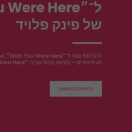
ל־״Wish You Were Here״
של פינק פלויד
חג מיוחדים – בחיפה ובתל אביב. ״Wish You Were Here״ הוא אלבום קונספט עמוק ומרגש, המציג את פינק פלויד בשיא היצירתיות שלהם.
כרטיסים להופעות