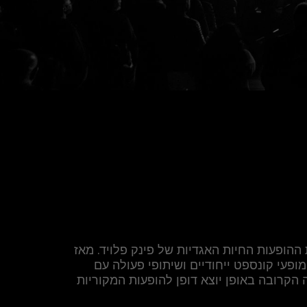
Echoes היא אחת מלהקות המחווה המובילות בעולם לפינק פלויד, המוקדשת לשחזור הצליל האיקוני וחוויית ההופעות החיות האגדיות של פינק פלויד. מאז 
הקמתה בשנת 2003, Echoes מציעה מגוון מופעים: מקומפילציות של הלהיטים ומופעי אלבום מלא ועד מופעי קונספט ייחודיים ושיתופי פעולה עם 
מוזיקאים והפקות מהשורה הראשונה. כל הופעה משלבת ויזואליה מרהיבה וסאונד בהיי־פידליטי, ליצירת חוויה הקרובה באופן יוצא דופן להופעות המקוריות 