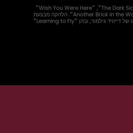
הסטליסטים של Echoes מקיפים את האלבומים האהובים ביותר של פינק פלויד, ובהם ״The Dark Side of the Moon״, ״Wish You Were Here״ 
ו־״Animals״, לצד קלאסיקות כמו ״Comfortably Numb״, ״Shine On You Crazy Diamond״ ו־״Another Brick in the Wall״. הלהקה מבצעת 
גם קטעים מוקדמים מתקופת סיד בארט, כגון ״See Emily Play״, וכן יצירות מאוחרות יותר מתקופת הנהגתו של דייוויד גילמור, ובהן ״Learning to Fly״ 