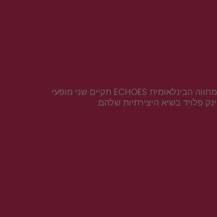
לרגל 50 שנה ל־״Wish You Were Here״, אחד האלבומים המרגשים והמשפיעים של פינק פלויד, להקת המחווה הבינלאומית ECHOES תקיים שני מופעי 